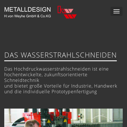
Toggle
naviga
DAS WASSERSTRAHL­SCHNEIDEN
Das Hochdruck­wasserstrahl­schneiden ist eine
hochentwickelte, zukunftsorientierte
Schneidtechnik
und bietet große Vorteile für Industrie, Handwerk
und die individuelle Prototypenfertigung