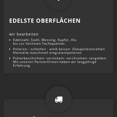
EDELSTE OBERFLÄCHEN
wir bearbeiten
HANDWERKLICHES KÖNNEN SEIT 1830
Edelstahl, Stahl, Messing, Kupfer, Alu
bis zur höchsten Yachtqualität.
METALLVERARBEITUNG
Polieren - schleifen - antik beizen- Glasperlenstrahlen
OBERFLÄCHENTECHNIK
Kleinteile maschinell entgraten/polieren
WASSERSTRAHLSCHNEIDEN
Pulverbeschichten- vernickeln- verchromen- vergolden.
Mit unseren Partnerfirmen haben wir langjährige
Erfahrung.
PROJEKTE / REFERENZEN
KONTAKT